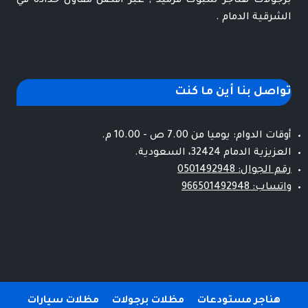
برجولات هناجر شبوك قرميد , عبر افضل مقاول حدادة في
الشرقية الدمام .
تواصل بنا أين ما كنت
أوقات الدوام: يوميا من 7.00 ص - 10.00 م.
العزيزية الدمام 32424، السعودية.
رقم الجوال: 0501492948
واتساب: 966501492948
هناجر مستودعات
مظلات برجولات
مظلات سيارات