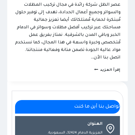
عصر الظل شركة رائدة في مجال تركيب المظلات
والسواتر وجميع أعمال الحدادة، تهدف إلى توفير حلول
مُبتكرة لحماية مُمتلكاتك أيضا تعزيز جمالية
مساحتك عبر تركيب أفضل مظلات وسواتر في الدمام
الخبر وباقي المدن بالشرقية. نمتاز بفريق عمل
مُتخصص وخبرة واسعة في هذا المجال، كما نستخدم
مواد عالية الجودة تضمن متانة وفعالية منتجاتنا.
اتصل بنا الأن…
مظلات
إقرأ المزيد
وسواتر
عصر
الظل:
حلول
تواصل بنا أين ما كنت
مُبتكرة
لحماية
مُمتلكاتك
العنوان
وتعزيز
العزيزية الدمام 32424، السعودية.