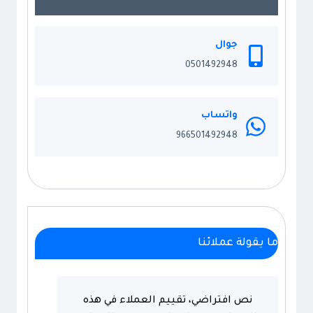
جمالية
مساحتك
جوال
0501492948
واتساب
966501492948
ما يقولة عملائنا
نص افتراضي، تقييم العملاء في هذه