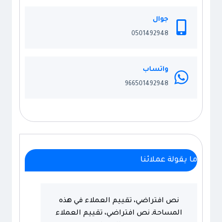
مظلات
مقوسه
جوال
الدمام
0501492948
واتساب
966501492948
ما يقولة عملائنا
نص افتراضي، تقييم العملاء في هذه
المساحةـ نص افتراضي، تقييم العملاء