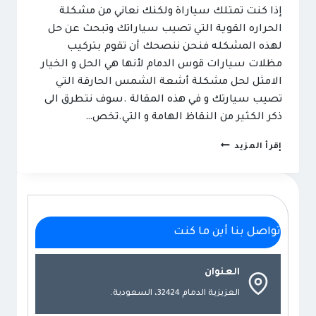
إذا كنت تمتلك سياراة ولكنك نعاني من مشكلة
الحراره القوية التي تصيب سياراتك وتبحث عن حل
لهذه المشكله فنحن ننصحك أن تقوم بتركيب
مظلات سيارات قوس الدمام لأنها هي الحل و الخيار
الامثل لحل مشكلة أشعة الشمس الحارقة التي
تصيب سيارتك و في هذه المقالة .سوف نتطرق الى
ذكر الكثير من النقاظ الهامة و التي.تخص…
مظلات
إقرأ المزيد
سيارات
قوس
الدمام
ت:
تواصل بنا أين ما كنت
0501492948
تركيب
مظلات
العنوان
سيارات
العزيزية الدمام 32424، السعودية.
–