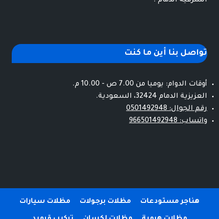
الشرقية الدمام .
تواصل بنا أين ما كنت
أوقات الدوام: يوميا من 7.00 ص - 10.00 م.
العزيزية الدمام 32424، السعودية.
رقم الجوال: 0501492948
واتساب: 966501492948
هناجر مستودعات
مظلات برجولات
مظلات سيارات