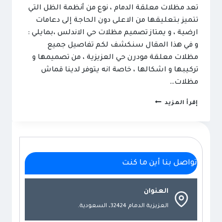
تعد مظلات معلقة الدمام ، نوع من أنظمة الظل التي
تتميز بتعليقها من الاعلى دون الحاجة إلى دعامات
ارضية ، و يمتاز تصميم مظلات حي الاندلس ،بمايلي :
و في هذا المقال سنكشف لكم تفاصيل جميع
مظلات معلقة مودرن حي العزيزية ، من تصميمها و
تركيبها و اشكالها ، خاصة انه يتوفر لدينا قماش
مظلات…
مظلات
إقرأ المزيد
معلقة
الدمام
ت:
0501492948
تواصل بنا أين ما كنت
مظله
بدون
اعمده
العنوان
الخبر
العزيزية الدمام 32424، السعودية.
–