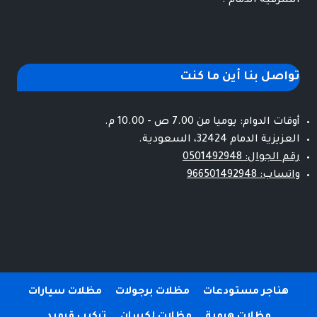
الشرقية الدمام .
تواصل بنا أين ما كنت
أوقات الدوام: يوميا من 7.00 ص - 10.00 م.
العزيزية الدمام 32424، السعودية.
رقم الجوال: 0501492948
واتساب: 966501492948
هناجر مستودعات
مظلات برجولات
مظلات سيارات