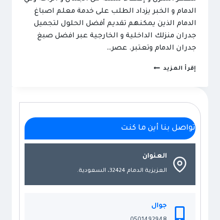
الدمام و الخبر يزداد الطلب على خدمة معلم اصباغ
الدمام الذين يمكنهم تقديم أفضل الحلول لتجميل
جدران منزلك الداخلية و الخارجية عبر افضل صبغ
جدران الدمام وتعتبر. عصر…
معلم
إقرأ المزيد
اصباغ
الدمام
ت:
0501492948
تواصل بنا أين ما كنت
الوان
صبغ
جدران
العنوان
الخبر
العزيزية الدمام 32424، السعودية.
–
افضل
صبغ
جوال
جدران