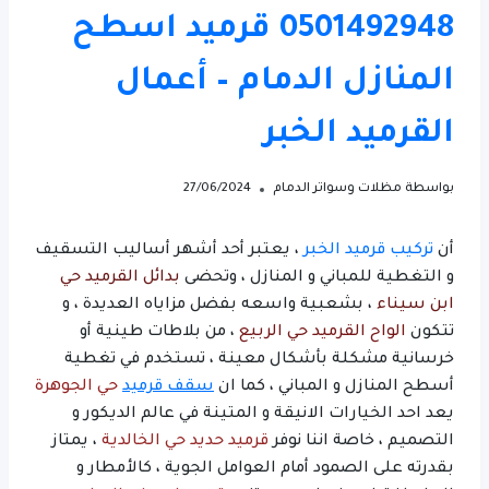
0501492948 قرميد اسطح
المنازل الدمام – أعمال
القرميد الخبر
بواسطة
مظلات وسواتر الدمام
27/06/2024
أن
تركيب قرميد الخبر
، يعتبر أحد أشهر أساليب التسقيف
و التغطية للمباني و المنازل ، وتحضى
بدائل القرميد حي
ابن سيناء
، بشعبية واسعه بفضل مزاياه العديدة ، و
تتكون
الواح القرميد حي الربيع
، من بلاطات طينية أو
خرسانية مشكلة بأشكال معينة ، تستخدم في تغطية
أسطح المنازل و المباني ، كما ان
سقف قرميد
حي الجوهرة
يعد احد الخيارات الانيقة و المتينة في عالم الديكور و
التصميم ، خاصة اننا نوفر
قرميد حديد حي الخالدية
، يمتاز
بقدرته على الصمود أمام العوامل الجوية ، كالأمطار و