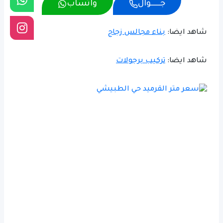
جــــــوال
واتساب
شاهد ايضا:
بناء مجالس زجاج
شاهد ايضا:
تركيب برجولات