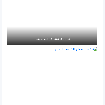
بدائل القرميد حي ابن سيناء