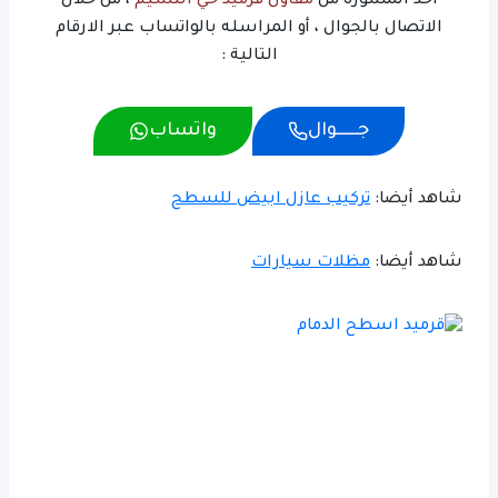
اخذ المشوره من
مقاول قرميد حي النسيم
، من خلال
الاتصال بالجوال ، أو المراسله بالواتساب عبر الارقام
التالية :
جــــــوال
واتساب
شاهد أيضا:
تركيب عازل ابيض للسطح
شاهد أيضا:
مظلات سيارات